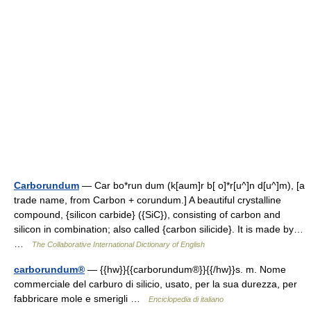
Carborundum
— Car bo*run dum (k[aum]r b[ o]*r[u^]n d[u^]m), [a
trade name, from Carbon + corundum.] A beautiful crystalline
compound, {silicon carbide} ({SiC}), consisting of carbon and
silicon in combination; also called {carbon silicide}. It is made by…
…
The Collaborative International Dictionary of English
carborundum®
— {{hw}}{{carborundum®}}{{/hw}}s. m. Nome
commerciale del carburo di silicio, usato, per la sua durezza, per
fabbricare mole e smerigli …
Enciclopedia di italiano