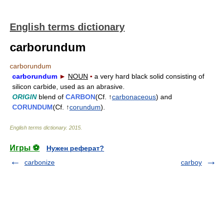
English terms dictionary
carborundum
carborundum
carborundum
►
NOUN
▪
a very hard black solid consisting of
silicon carbide, used as an abrasive.
ORIGIN
blend of
CARBON
(Cf. ↑
carbonaceous
) and
CORUNDUM
(Cf. ↑
corundum
).
English terms dictionary
.
2015
.
Игры ⚽
Нужен реферат?
carbonize
carboy