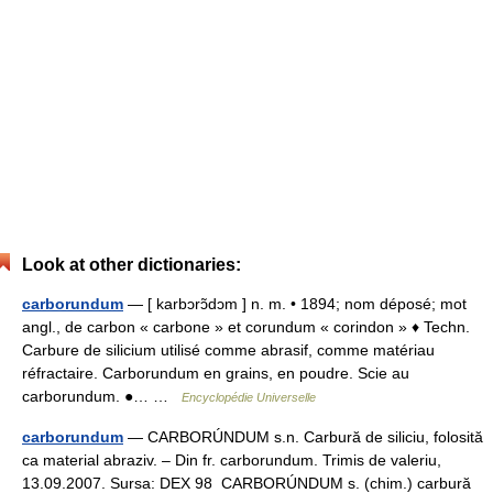
Look at other dictionaries:
carborundum
— [ karbɔrɔ̃dɔm ] n. m. • 1894; nom déposé; mot
angl., de carbon « carbone » et corundum « corindon » ♦ Techn.
Carbure de silicium utilisé comme abrasif, comme matériau
réfractaire. Carborundum en grains, en poudre. Scie au
carborundum. ●… …
Encyclopédie Universelle
carborundum
— CARBORÚNDUM s.n. Carbură de siliciu, folosită
ca material abraziv. – Din fr. carborundum. Trimis de valeriu,
13.09.2007. Sursa: DEX 98 CARBORÚNDUM s. (chim.) carbură