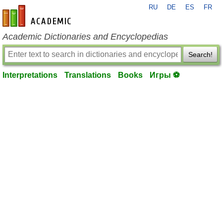
RU
DE
ES
FR
en-academic.com
Academic Dictionaries and Encyclopedias
Search!
Interpretations
Translations
Books
Игры ⚽