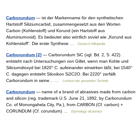
Carborundum
— ist der Markenname für den synthetischen
Hartstoff Siliziumcarbid, zusammengesetzt aus den Worten
Carbon (Kohlenstoff) und Korund (ein Hartstoff aus
Aluminiumoxid). Es bedeutet also wörtlich soviel wie „Korund aus
Kohlenstoff“. Die erste Synthese …
Deutsch Wikipedia
Carborundum [2]
— Carborundum SiC (vgl. Bd. 2, S. 422)
entsteht nach Untersuchungen von Gillet, wenn man Kohle und
Siliciumdioxyd bei 1820° C. aufeinander einwirken läßt, bei 1540°
C. dagegen entsteht Siloxikon Si2C2O. Bei 2220° zerfällt
Carborundum in seine… …
Lexikon der gesamten Technik
Carborundum
— name of a brand of abrasives made from carbon
and silicon (reg. trademark U.S. June 21, 1892, by Carborundum
Co. of Monongahela City, Pa.), from CARBON (Cf. carbon) +
CORUNDUM (Cf. corundum) …
Etymology dictionary