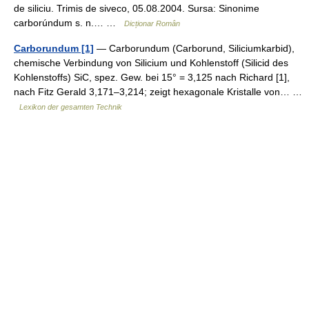
de siliciu. Trimis de siveco, 05.08.2004. Sursa: Sinonime
carborúndum s. n.… …
Dicționar Român
Carborundum [1]
— Carborundum (Carborund, Siliciumkarbid),
chemische Verbindung von Silicium und Kohlenstoff (Silicid des
Kohlenstoffs) SiC, spez. Gew. bei 15° = 3,125 nach Richard [1],
nach Fitz Gerald 3,171–3,214; zeigt hexagonale Kristalle von… …
Lexikon der gesamten Technik