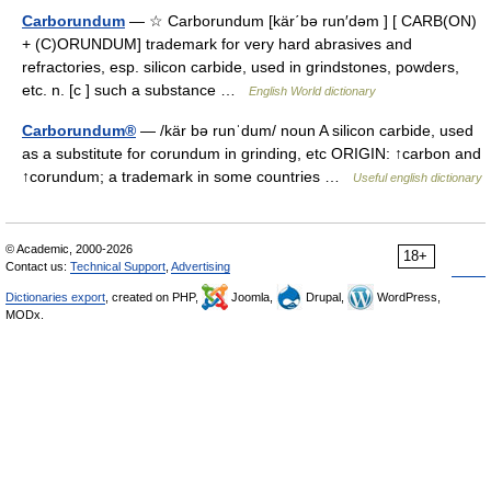
Carborundum
— ☆ Carborundum [kär΄bə run′dəm ] [ CARB(ON)
+ (C)ORUNDUM] trademark for very hard abrasives and
refractories, esp. silicon carbide, used in grindstones, powders,
etc. n. [c ] such a substance …
English World dictionary
Carborundum®
— /kär bə runˈdum/ noun A silicon carbide, used
as a substitute for corundum in grinding, etc ORIGIN: ↑carbon and
↑corundum; a trademark in some countries …
Useful english dictionary
© Academic, 2000-2026
18+
Contact us:
Technical Support
,
Advertising
Dictionaries export
, created on PHP,
Joomla,
Drupal,
WordPress,
MODx.